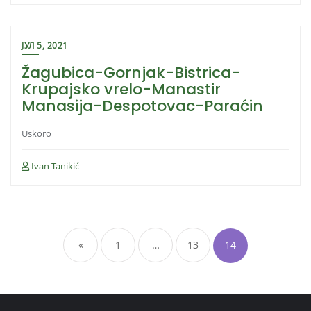
ЈУЛ 5, 2021
Žagubica-Gornjak-Bistrica-
Krupajsko vrelo-Manastir
Manasija-Despotovac-Paraćin
Uskoro
Ivan Tanikić
Пагинација
чланака
«
1
…
13
14