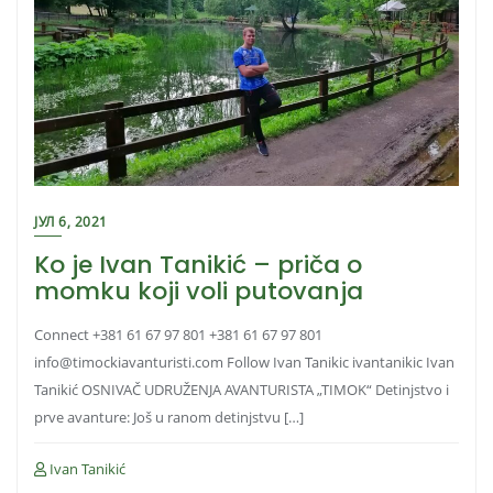
ЈУЛ 6, 2021
Ko je Ivan Tanikić – priča o
momku koji voli putovanja
Connect +381 61 67 97 801 +381 61 67 97 801
info@timockiavanturisti.com Follow Ivan Tanikic ivantanikic Ivan
Tanikić OSNIVAČ UDRUŽENJA AVANTURISTA „TIMOK“ Detinjstvo i
prve avanture: Još u ranom detinjstvu […]
Ivan Tanikić