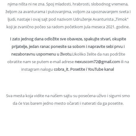
njima ništa ni ne zna. Spoj mladosti, hrabrosti, slobodnog vremena,
željom za avanturama i putovanjima, voljom za upoznavanjem sveta i
ljudi, nastaje i ovaj sajt pod nazivom Udruženje Avanturista „Timok“
koji je zvanično počeo sa radom početkom jula meseca 2021. godine.
I zato jednog dana odložite sve obaveze, spakujte stvari, okupite
prijatelje, jedan ranac ponesite sa sobom i napravite sebi prvu i
nezaboravnu uspomenu u životu.
Ukoliko želite da nas podržite
obratite nam se putem e-mail adrese
nexuscom72@gmail.com
ili na
instagram nalogu
cobra_it. Posetite i YouTube kanal
Https://www.youtube.com/channel/UC9mLeCMaQTE2gLuZvs
Sva mesta koja vidite na našem sajtu su posećena uživo i sigurni smo
da će Vas barem jedno mesto očarati i naterati da ga posetite.
Ko Je Ivan Tanikić I Zašto Toliko Voli Putovanja