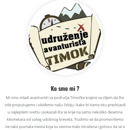
Ko smo mi ?
Mi smo mladi avanturisti sa područja Timočke krajine sa ciljem da što
više proputujemo i obiđemo našu Srbiju i kako bi Vama istu predstavili
u najlepšem svetlu i pokazali šta se krije na samo nekoliko desetina
kilometara od vašeg udobnog kreveta. Trudimo se da promovišemo
ne tako poznata mesta koja su veoma malo istražena i gotovo da se o