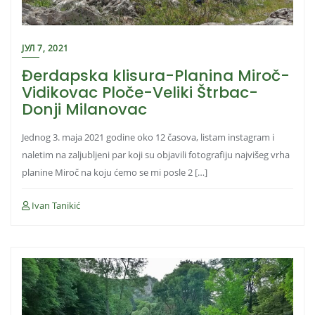
ЈУЛ 7, 2021
Đerdapska klisura-Planina Miroč-
Vidikovac Ploče-Veliki Štrbac-
Donji Milanovac
Jednog 3. maja 2021 godine oko 12 časova, listam instagram i
naletim na zaljubljeni par koji su objavili fotografiju najvišeg vrha
planine Miroč na koju ćemo se mi posle 2 […]
Ivan Tanikić