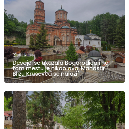
мај 26, 2026
Devojci se ukazala Bogorodica i na
tom mestu je nikao ovaj Manastir !
Blizu Kruševca se nalazi