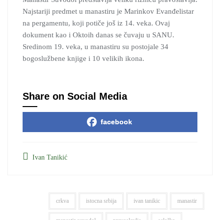
Najstariji predmet u manastiru je Marinkov Evanđelistar
na pergamentu, koji potiče još iz 14. veka. Ovaj
dokument kao i Oktoih danas se čuvaju u SANU.
Sredinom 19. veka, u manastiru su postojale 34
bogoslužbene knjige i 10 velikih ikona.
Share on Social Media
facebook
Ivan Tanikić
crkva
istocna srbija
ivan tanikic
manastir