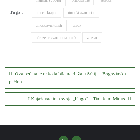
manastir suvodol
pravoslavlje
selačka
Tags :
timockakrajina
timocki avanturisti
timockiavanturisti
timok
udruzenje avanturista timok
zajecar
Кретање
чланка
Ova pećina je nekada bila najduža u Srbiji – Bogovinska
pećina
I Knjaževac ima svoje „blago“ – Timakum Minus