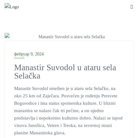
Skip
to
content
фебруар 9, 2024
Manastir Suvodol u ataru sela
Selačka
Manastir Suvodol smešten je u ataru sela Selačke, na
oko 25 km od Zaječara. Posvećen je rođenju Presvete
Bogorodice i ima status spomenika kulture. U blizini
manastira se nalaze čak tri pećine, a on ujedno
predstavlja i nepokretno kulturno dobro. Nalazi se ispod
visova Janošica, Vetren i Treska, na severnoj strani
planine Manastirska glava.