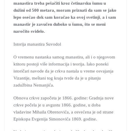
manastira treba pešačiti kroz četinarsku šumu u
dužini od 500 metara, moram priznati da sam se jako
lepo osećao dok sam koračao ka ovoj svetinji
,
a i sam
manastir je zavučen duboko u šumu, što se meni
naročito svidelo.
Istorija manastira Suvodol
O vremenu nastanka samog manastira, ali i o njegovom
ktitoru postoji više informacija i teorija. Iako poneki
istoričari navode da je crkva nastala u vreme osvajanja
Vizantije, meštani tog kraja tvrde da je u pitanju
zadužbina Nemanjića.
Obnova crkve započeta je 1866. godine: Gradnja nove
crkve počela je u avgustu 1866. godine, u doba
vladavine Mihaila Obrenovića, a osvećena je od strane
Episkopa Evgenija Simonovića 1869. godine.