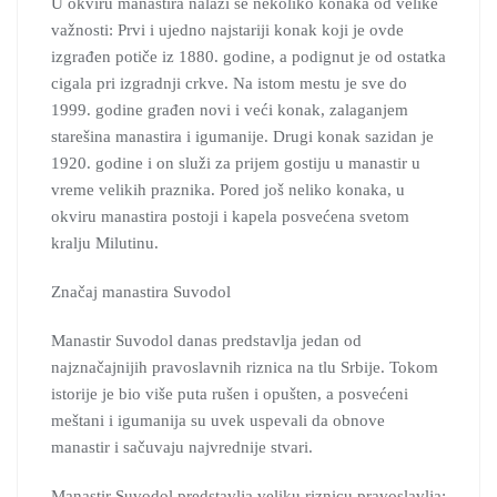
U okviru manastira nalazi se nekoliko konaka od velike
važnosti: Prvi i ujedno najstariji konak koji je ovde
izgrađen potiče iz 1880. godine, a podignut je od ostatka
cigala pri izgradnji crkve. Na istom mestu je sve do
1999. godine građen novi i veći konak, zalaganjem
starešina manastira i igumanije. Drugi konak sazidan je
1920. godine i on služi za prijem gostiju u manastir u
vreme velikih praznika. Pored još neliko konaka, u
okviru manastira postoji i kapela posvećena svetom
kralju Milutinu.
Značaj manastira Suvodol
Manastir Suvodol danas predstavlja jedan od
najznačajnijih pravoslavnih riznica na tlu Srbije. Tokom
istorije je bio više puta rušen i opušten, a posvećeni
meštani i igumanija su uvek uspevali da obnove
manastir i sačuvaju najvrednije stvari.
Manastir Suvodol predstavlja veliku riznicu pravoslavlja: