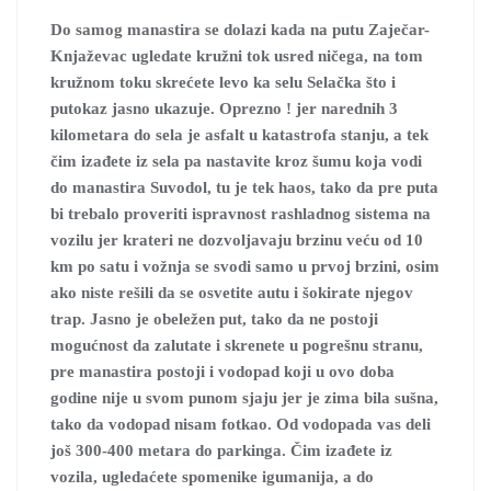
Do samog manastira se dolazi kada na putu Zaječar-
Knjaževac ugledate kružni tok usred ničega, na tom
kružnom toku skrećete levo ka selu Selačka što i
putokaz jasno ukazuje. Oprezno ! jer narednih 3
kilometara do sela je asfalt u katastrofa stanju, a tek
čim izađete iz sela pa nastavite kroz šumu koja vodi
do manastira Suvodol, tu je tek haos, tako da pre puta
bi trebalo proveriti ispravnost rashladnog sistema na
vozilu jer krateri ne dozvoljavaju brzinu veću od 10
km po satu i vožnja se svodi samo u prvoj brzini, osim
ako niste rešili da se osvetite autu i šokirate njegov
trap. Jasno je obeležen put, tako da ne postoji
mogućnost da zalutate i skrenete u pogrešnu stranu,
pre manastira postoji i vodopad koji u ovo doba
godine nije u svom punom sjaju jer je zima bila sušna,
tako da vodopad nisam fotkao. Od vodopada vas deli
još 300-400 metara do parkinga.
Čim izađete iz
vozila, ugledaćete spomenike igumanija, a do