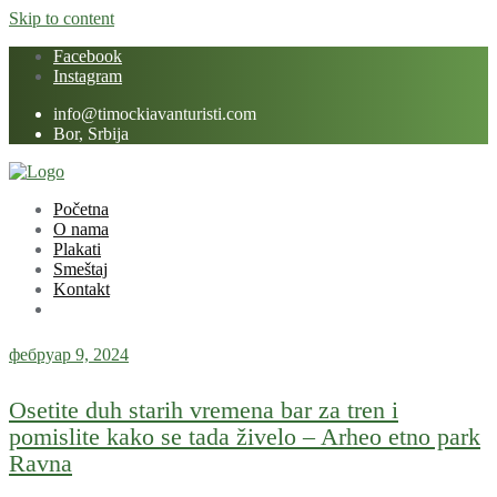
Skip to content
Facebook
Instagram
info@timockiavanturisti.com
Bor, Srbija
Početna
O nama
Plakati
Smeštaj
Kontakt
фебруар 9, 2024
Osetite duh starih vremena bar za tren i
pomislite kako se tada živelo – Arheo etno park
Ravna