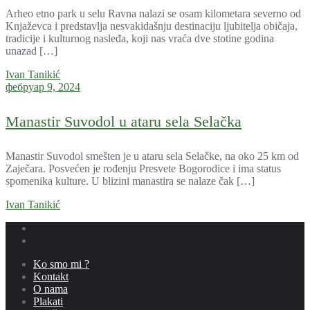
Arheo etno park u selu Ravna nalazi se osam kilometara severno od
Knjaževca i predstavlja nesvakidašnju destinaciju ljubitelja običaja,
tradicije i kulturnog nasleđa, koji nas vraća dve stotine godina
unazad […]
Ivan Tanikić
фебруар 9, 2024
Manastir Suvodol u ataru sela Selačka
Manastir Suvodol smešten je u ataru sela Selačke, na oko 25 km od
Zaječara. Posvećen je rođenju Presvete Bogorodice i ima status
spomenika kulture. U blizini manastira se nalaze čak […]
Ivan Tanikić
Ko smo mi ?
Kontakt
O nama
Plakati