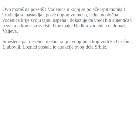
Ovo moraš da posetiš ! Vodenica u kojoj se polaže ispit morala !
Tradicija se nastavlja i posle dugog vremena, jedna neobična
vodenica krije svoju tajnu uspeha i dokazuje da vredi biti autentičan
u svetu u kome su svi isti. Upoznajte Đedinu vodenicu nadomak
Valjeva.
Smeštena par desetina metara od glavnog puta koji vodi ka Osečini,
Ljuboviji, Loznici postala je atrakcija ovog dela Srbije.