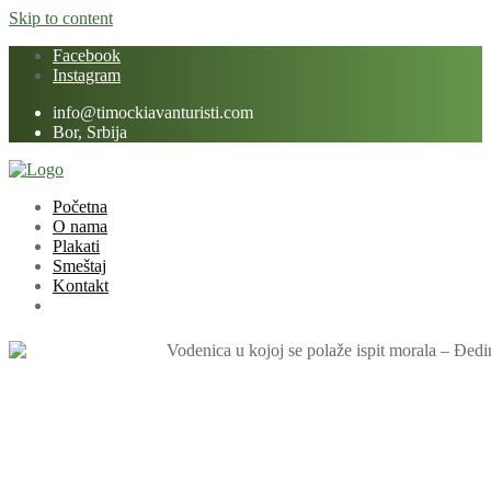
Skip to content
Facebook
Instagram
info@timockiavanturisti.com
Bor, Srbija
Početna
O nama
Plakati
Smeštaj
Kontakt