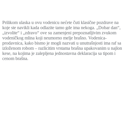
Prilikom ulaska u ovu vodenicu nećete čuti klasične pozdrave na
koje ste navikli kada odlazite tamo gde ima nekoga. „Dobar dan“,
„izvolite“ i „zdravo“ ove su zamenjeni prepoznatljivim zvukom
vodeničkog mlina koji neumorno melje brašno. Vodenica-
prodavnica, kako bismo je mogli nazvati u unutrašnjosti ima raf sa
izloženom robom – razlicitim vrstama brašna upakovanim u najlon
kese, na kojima je zalepljena jednostavna deklaracija sa tipom i
cenom brašna.