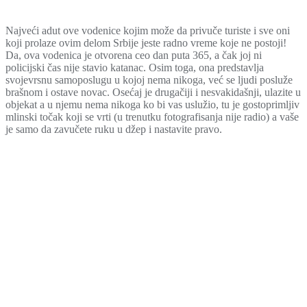
Najveći adut ove vodenice kojim može da privuče turiste i sve oni
koji prolaze ovim delom Srbije jeste radno vreme koje ne postoji!
Da, ova vodenica je otvorena ceo dan puta 365, a čak joj ni
policijski čas nije stavio katanac. Osim toga, ona predstavlja
svojevrsnu samoposlugu u kojoj nema nikoga, već se ljudi posluže
brašnom i ostave novac. Osećaj je drugačiji i nesvakidašnji, ulazite u
objekat a u njemu nema nikoga ko bi vas uslužio, tu je gostoprimljiv
mlinski točak koji se vrti (u trenutku fotografisanja nije radio) a vaše
je samo da zavučete ruku u džep i nastavite pravo.