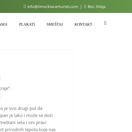
info@timockiavanturisti.com
Bor, Srbija
AMA
PLAKATI
SMEŠTAJ
KONTAKT
u
raje“.
/
o je ovo drugi put da
pan je lako i može se doći
eštani sela i oni pravi
još prirodnih lepota koje nas