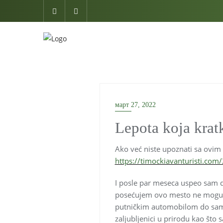
Skip
to
content
март 27, 2022
Lepota koja krat
Ako već niste upoznati sa ovim v
https://timockiavanturisti.com
I posle par meseca uspeo sam d
posećujem ovo mesto ne mogu a 
putničkim automobilom do samog 
zaljubljenici u prirodu kao što s