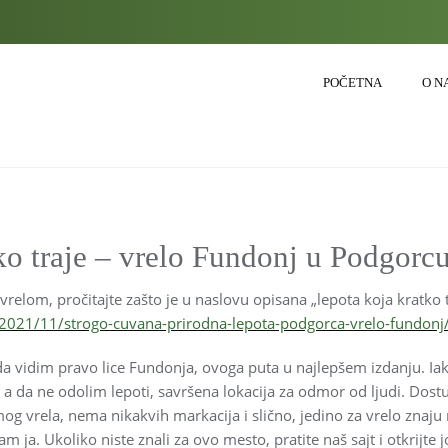
POČETNA
O N
ko traje – vrelo Fundonj u Podgorc
relom, pročitajte zašto je u naslovu opisana „lepota koja kratko t
/2021/11/strogo-cuvana-prirodna-lepota-podgorca-vrelo-fundonj
a vidim pravo lice Fundonja, ovoga puta u najlepšem izdanju. Iak
da ne odolim lepoti, savršena lokacija za odmor od ljudi. Dostu
vrela, nema nikakvih markacija i slično, jedino za vrelo znaju m
am ja. Ukoliko niste znali za ovo mesto, pratite naš sajt i otkrijte 