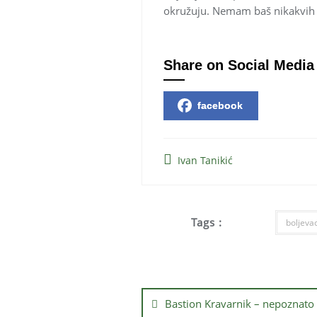
okružuju. Nemam baš nikakvih 
Share on Social Media
facebook
Ivan Tanikić
Tags :
boljeva
Кретање
чланка
Bastion Kravarnik – nepoznato 