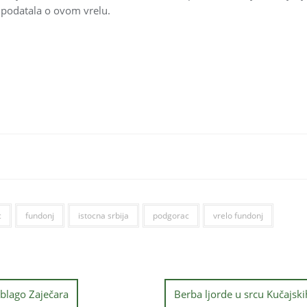
podatala o ovom vrelu.
c
fundonj
istocna srbija
podgorac
vrelo fundonj
blago Zaječara
Berba ljorde u srcu Kučajski