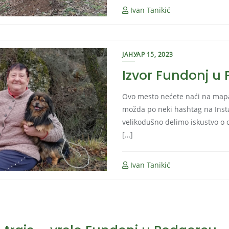
Ivan Tanikić
ЈАНУАР 15, 2023
Izvor Fundonj u
Ovo mesto nećete naći na map
možda po neki hashtag na Inst
velikodušno delimo iskustvo o ov
[…]
Ivan Tanikić