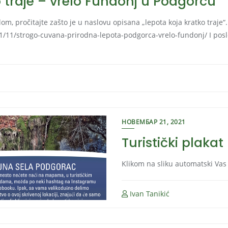
 traje – vrelo Fundonj u Podgorcu
om, pročitajte zašto je u naslovu opisana „lepota koja kratko traje“.
21/11/strogo-cuvana-prirodna-lepota-podgorca-vrelo-fundonj/ I po
НОВЕМБАР 21, 2021
Turistički plaka
Klikom na sliku automatski Va
Ivan Tanikić