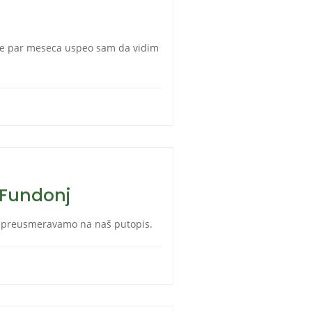
sle par meseca uspeo sam da vidim
t Fundonj
s preusmeravamo na naš putopis.