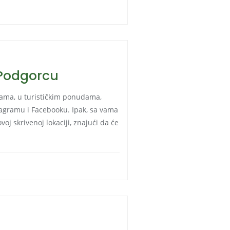
 Podgorcu
ama, u turističkim ponudama,
agramu i Facebooku. Ipak, sa vama
oj skrivenoj lokaciji, znajući da će