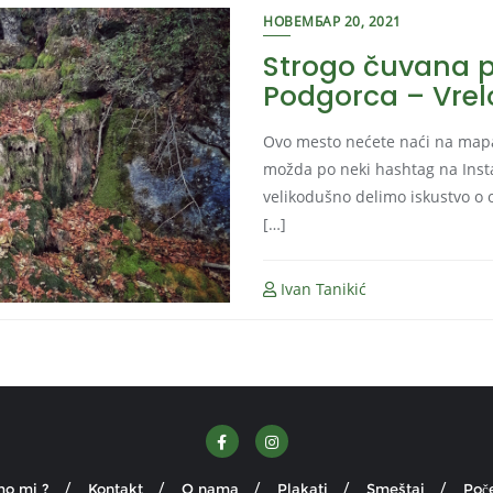
НОВЕМБАР 20, 2021
Strogo čuvana p
Podgorca – Vrel
Ovo mesto nećete naći na map
možda po neki hashtag na Inst
velikodušno delimo iskustvo o ov
[…]
Ivan Tanikić
mo mi ?
Kontakt
O nama
Plakati
Smeštaj
Poč