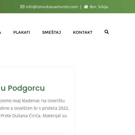
info@timockiavanturisti.com
Bor, Srbija
A
PLAKATI
SMEŠTAJ
KONTAKT
 u Podgorcu
osmo ovaj kladenac na izvorištu
dine a osvešćen bi s proleća 2022.
rote Dušana Ćirića. Materijal su