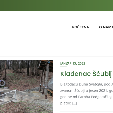
POČETNA
O NAM
ЈАНУАР 15, 2023
Kladenac Šćubij
Blagodaću Duha Svetoga, podig
zvanom Šćubij u jesen 2021. go
godine od Paroha Podgoračkog P
platili: […]