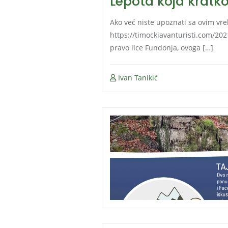
Lepota koja kratko
Ako već niste upoznati sa ovim vrel
https://timockiavanturisti.com/20
pravo lice Fundonja, ovoga […]
Ivan Tanikić