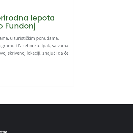
rirodna lepota
o Fundonj
ama, u turističkim ponudama,
agramu i Facebooku. Ipak, sa vama
oj skrivenoj lokaciji, znajući da će
etna