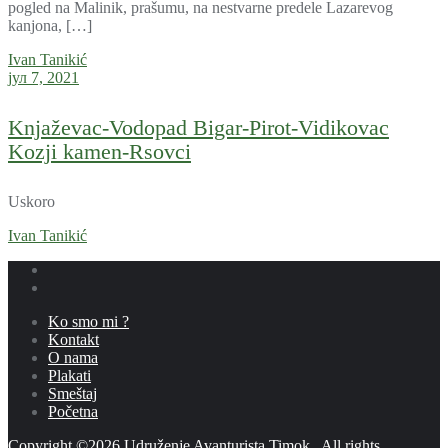
pogled na Malinik, prašumu, na nestvarne predele Lazarevog
kanjona, […]
Ivan Tanikić
јул 7, 2021
Knjaževac-Vodopad Bigar-Pirot-Vidikovac
Kozji kamen-Rsovci
Uskoro
Ivan Tanikić
Ko smo mi ?
Kontakt
O nama
Plakati
Smeštaj
Početna
Copyright ©2026 Udruženje Avanturista Timok . All rights