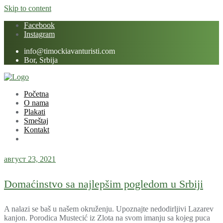
Skip to content
Facebook
Instagram
info@timockiavanturisti.com
Bor, Srbija
Početna
O nama
Plakati
Smeštaj
Kontakt
август 23, 2021
Domaćinstvo sa najlepšim pogledom u Srbiji
A nalazi se baš u našem okruženju. Upoznajte nedodirljivi Lazarev
kanjon. Porodica Mustecić iz Zlota na svom imanju sa kojeg puca