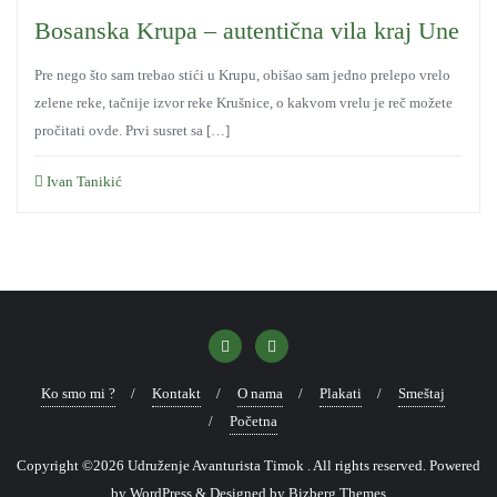
Bosanska Krupa – autentična vila kraj Une
Pre nego što sam trebao stići u Krupu, obišao sam jedno prelepo vrelo
zelene reke, tačnije izvor reke Krušnice, o kakvom vrelu je reč možete
pročitati ovde. Prvi susret sa […]
Ivan Tanikić
Ko smo mi ?
Kontakt
O nama
Plakati
Smeštaj
Početna
Copyright ©2026 Udruženje Avanturista Timok . All rights reserved.
Powered
by
WordPress
&
Designed by
Bizberg Themes