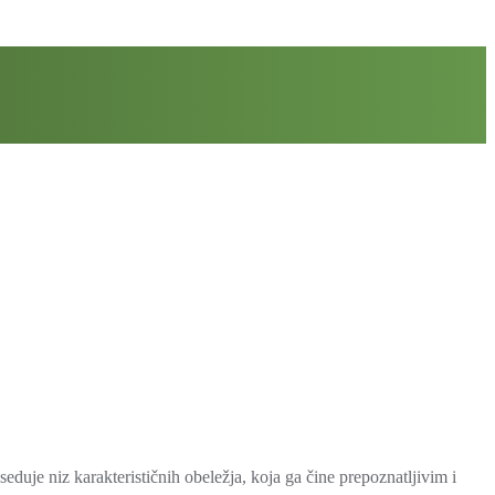
eduje niz karakterističnih obeležja, koja ga čine prepoznatljivim i