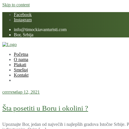
Skip to content
Facebook
Instagram
info@timockiavanturisti.com
Bor, Srbija
Početna
O nama
Plakati
Smeštaj
Kontakt
септембар 12, 2021
Šta posetiti u Boru i okolini ?
Upoznajte Bor, jedan od najvećih i najlepših gradova Istočne Srbije. P