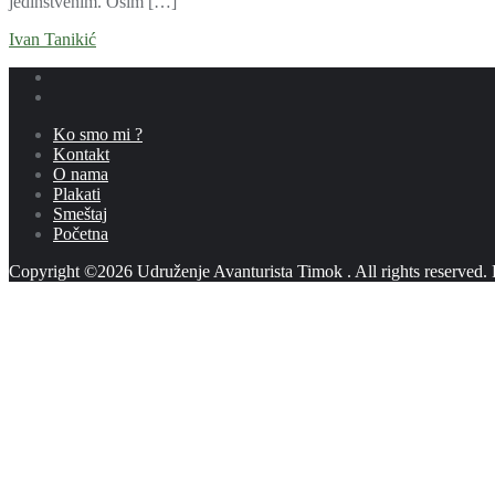
jedinstvenim. Osim […]
Ivan Tanikić
Ko smo mi ?
Kontakt
O nama
Plakati
Smeštaj
Početna
Copyright ©2026 Udruženje Avanturista Timok . All rights reserved.