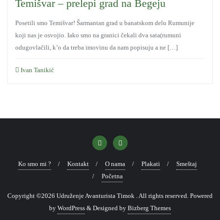
Temišvar – prelepi grad na Begeju
Posetili smo Temišvar! Šarmantan grad u banatskom delu Rumunije
koji nas je osvojio. Iako smo na granici čekali dva sata(rumuni
odugovlačili, k’o da treba imovinu da nam popisuju a ne […]
Ivan Tanikić
Ko smo mi ?
Kontakt
O nama
Plakati
Smeštaj
Početna
Copyright ©2026 Udruženje Avanturista Timok . All rights reserved.
Powered
by
WordPress
&
Designed by
Bizberg Themes