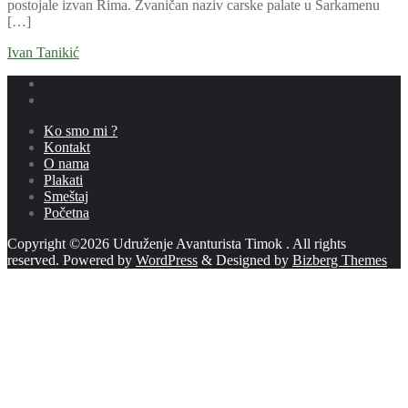
postojale izvan Rima. Zvaničan naziv carske palate u Šarkamenu
[…]
Ivan Tanikić
Ko smo mi ?
Kontakt
O nama
Plakati
Smeštaj
Početna
Copyright ©2026 Udruženje Avanturista Timok . All rights
reserved.
Powered by
WordPress
&
Designed by
Bizberg Themes