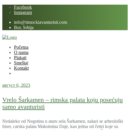
Skip
Facebook
to
Instagram
content
info@timockiavanturisti.com
Bor, Srbija
Početna
O nama
Plakati
Smeštaj
Kontakt
август 6, 2023
Vrelo Šarkamen – rimska palata koju posećuju
samo avanturisti
Nedaleko od Negotina u ataru sela Šarkamen, nalazi se arheološki
biser, carska palata Maksimina Daje, kao jedna od četiri koje su