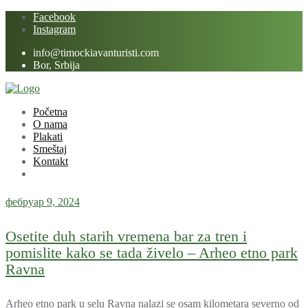
Skip
Facebook
to
Instagram
content
info@timockiavanturisti.com
Bor, Srbija
Početna
O nama
Plakati
Smeštaj
Kontakt
фебруар 9, 2024
Osetite duh starih vremena bar za tren i
pomislite kako se tada živelo – Arheo etno park
Ravna
Arheo etno park u selu Ravna nalazi se osam kilometara severno od