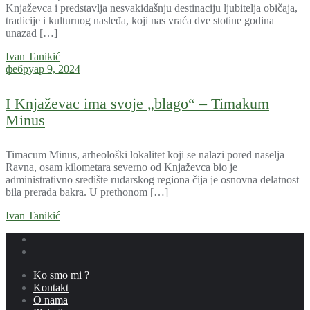
Knjaževca i predstavlja nesvakidašnju destinaciju ljubitelja običaja,
tradicije i kulturnog nasleđa, koji nas vraća dve stotine godina
unazad […]
Ivan Tanikić
фебруар 9, 2024
I Knjaževac ima svoje „blago“ – Timakum
Minus
Timacum Minus, arheološki lokalitet koji se nalazi pored naselja
Ravna, osam kilometara severno od Knjaževca bio je
administrativno središte rudarskog regiona čija je osnovna delatnost
bila prerada bakra. U prethonom […]
Ivan Tanikić
Ko smo mi ?
Kontakt
O nama