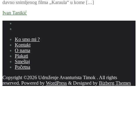
davno snimljenog filma „Karaula“ u kome […]
Ivan Tanikić
Ko smo mi ?
Kontakt
O nama
Plakati
Smeštaj
Početna
Copyright ©2026 Udruženje Avanturista Timok . All rights
reserved.
Powered by
WordPress
&
Designed by
Bizberg Themes