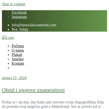
Skip to content
Facebook
Instagram
info@timockiavanturisti.com
Bor, Srbija
Početna
O nama
Plakati
Smeštaj
Kontakt
април 21, 2024
Ohrid i njegove znamenitosti
Došao je i taj dan, dan kada sam ostvario svoju dugogodišnju želju
da posetim ovaj magičan grad u Makedoniji. Sve je počelo još iz