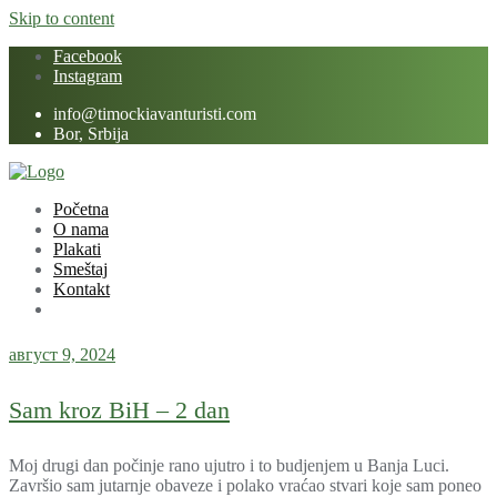
Skip to content
Facebook
Instagram
info@timockiavanturisti.com
Bor, Srbija
Početna
O nama
Plakati
Smeštaj
Kontakt
август 9, 2024
Sam kroz BiH – 2 dan
Moj drugi dan počinje rano ujutro i to budjenjem u Banja Luci.
Završio sam jutarnje obaveze i polako vraćao stvari koje sam poneo