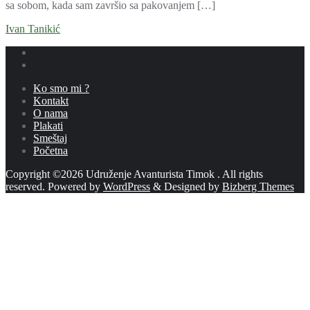
sa sobom, kada sam završio sa pakovanjem […]
Ivan Tanikić
Ko smo mi ?
Kontakt
O nama
Plakati
Smeštaj
Početna
Copyright ©2026 Udruženje Avanturista Timok . All rights
reserved.
Powered by
WordPress
&
Designed by
Bizberg Themes