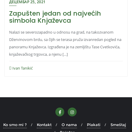
ДЕЦЕМБАР 25, 2021
Zapušten jedan od najvećih
simbola Knjaževca
Nalazi se severozapadno u odnosu na grad, na takozvanom
Džervinovom brdu, sa čijih se terasa pruža izvanredan pogled na
panoramu Knjaževca. Izgrađena je na zemljištu Tase Cvetkovića,
knjaževačkog trgovca, a njenu […]
Ivan Tanikić
Ko smo mi ?
Kontakt
O nama
Plakati
Smeštaj