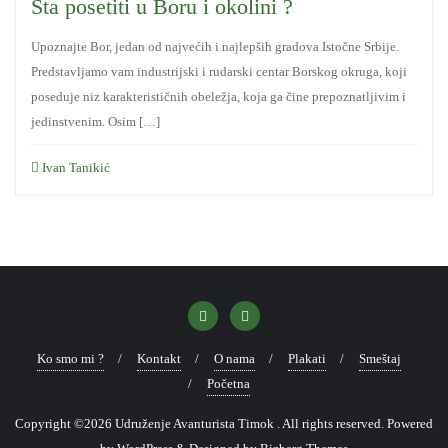
Šta posetiti u Boru i okolini ?
Upoznajte Bor, jedan od najvećih i najlepših gradova Istočne Srbije.
Predstavljamo vam industrijski i rudarski centar Borskog okruga, koji
poseduje niz karakterističnih obeležja, koja ga čine prepoznatljivim i
jedinstvenim. Osim […]
Ivan Tanikić
Ko smo mi ?
Kontakt
O nama
Plakati
Smeštaj
Početna
Copyright ©2026 Udruženje Avanturista Timok . All rights reserved.
Powered