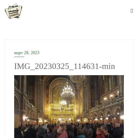
Skip
to
content
март 28, 2023
IMG_20230325_114631-min