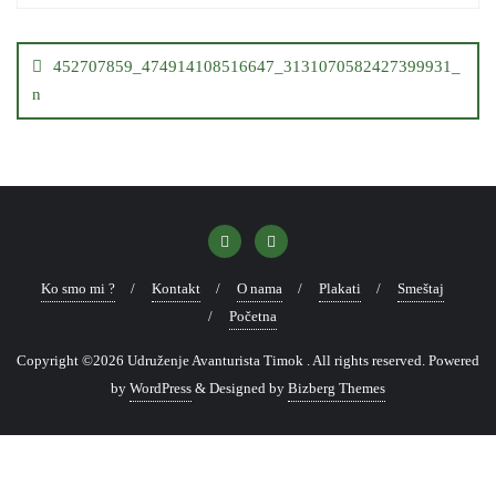
Кретање
чланка
452707859_474914108516647_3131070582427399931_
n
Ko smo mi ?
Kontakt
O nama
Plakati
Smeštaj
Početna
Copyright ©2026 Udruženje Avanturista Timok . All rights reserved.
Powered
by
WordPress
&
Designed by
Bizberg Themes