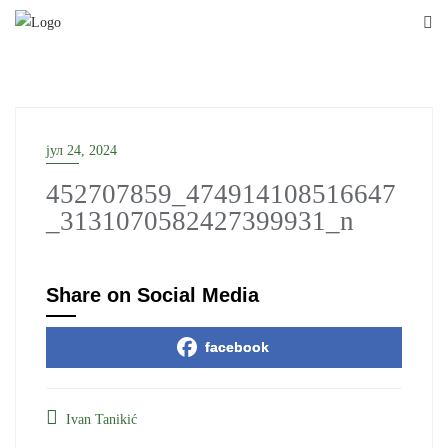
Skip
to
content
јул 24, 2024
452707859_474914108516647
_3131070582427399931_n
Share on Social Media
facebook
Ivan Tanikić