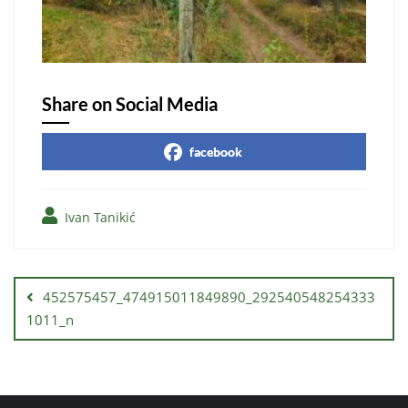
Share on Social Media
facebook
Ivan Tanikić
Кретање
чланка
452575457_474915011849890_292540548254333
1011_n