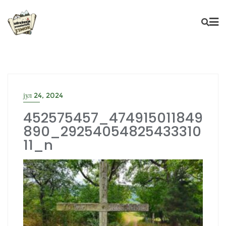
Skip
to
content
јул 24, 2024
452575457_474915011849
890_29254054825433310
11_n