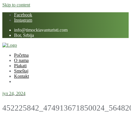
Skip to content
Facebook
Instagram
info@timockiavanturisti.com
Bor, Srbija
Početna
O nama
Plakati
Smeštaj
Kontakt
јул 24, 2024
452225842_474913671850024_56482