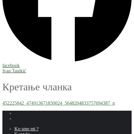
facebook
Ivan Tanikić
Кретање чланка
452225842_474913671850024_5648204833757694387_n
Ko smo mi ?