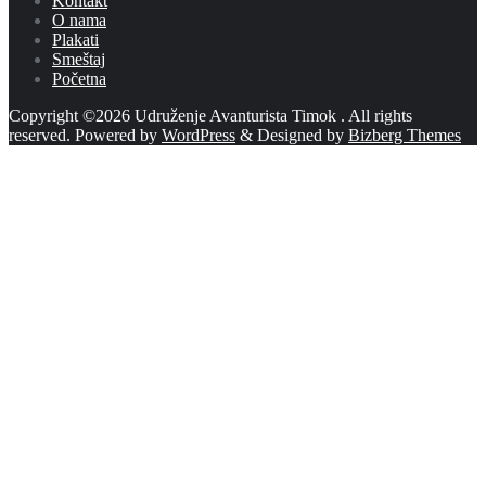
Kontakt
O nama
Plakati
Smeštaj
Početna
Copyright ©2026 Udruženje Avanturista Timok . All rights
reserved.
Powered by
WordPress
&
Designed by
Bizberg Themes