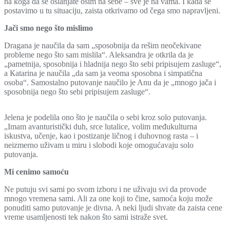
na koga da se oslanjate osim na sebe – sve je na vama. I kada se
postavimo u tu situaciju, zaista otkrivamo od čega smo napravljeni.
Jači smo nego što mislimo
Dragana je naučila da sam „sposobnija da rešim neočekivane
probleme nego što sam mislila“. Aleksandra je otkrila da je
„pametnija, sposobnija i hladnija nego što sebi pripisujem zasluge“,
a Кatarina je naučila „da sam ja veoma sposobna i simpatična
osoba“. Samostalno putovanje naučilo je Anu da je „mnogo jača i
sposobnija nego što sebi pripisujem zasluge“.
Jelena je podelila ono što je naučila o sebi kroz solo putovanja.
„Imam avanturistički duh, srce lutalice, volim međukulturna
iskustva, učenje, kao i postizanje ličnog i duhovnog rasta – i
neizmerno uživam u miru i slobodi koje omogućavaju solo
putovanja.
Mi cenimo samoću
Ne putuju svi sami po svom izboru i ne uživaju svi da provode
mnogo vremena sami. Ali za one koji to čine, samoća koju može
ponuditi samo putovanje je divna. A neki ljudi shvate da zaista cene
vreme usamljenosti tek nakon što sami istraže svet.