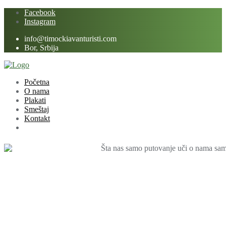
Skip
Facebook
to
Instagram
content
info@timockiavanturisti.com
Bor, Srbija
Početna
O nama
Plakati
Smeštaj
Kontakt