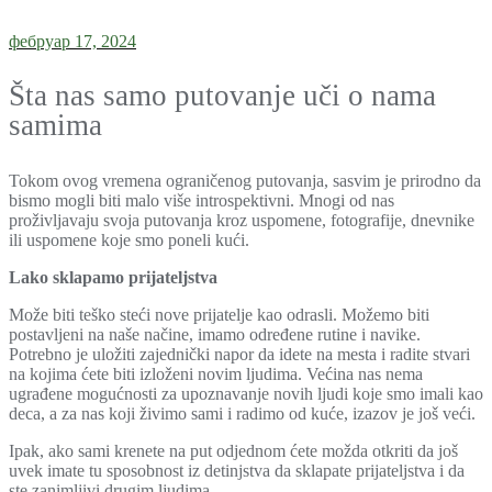
фебруар 17, 2024
Šta nas samo putovanje uči o nama
samima
Tokom ovog vremena ograničenog putovanja, sasvim je prirodno da
bismo mogli biti malo više introspektivni. Mnogi od nas
proživljavaju svoja putovanja kroz uspomene, fotografije, dnevnike
ili uspomene koje smo poneli kući.
Lako sklapamo prijateljstva
Može biti teško steći nove prijatelje kao odrasli. Možemo biti
postavljeni na naše načine, imamo određene rutine i navike.
Potrebno je uložiti zajednički napor da idete na mesta i radite stvari
na kojima ćete biti izloženi novim ljudima. Većina nas nema
ugrađene mogućnosti za upoznavanje novih ljudi koje smo imali kao
deca, a za nas koji živimo sami i radimo od kuće, izazov je još veći.
Ipak, ako sami krenete na put odjednom ćete možda otkriti da još
uvek imate tu sposobnost iz detinjstva da sklapate prijateljstva i da
ste zanimljivi drugim ljudima.