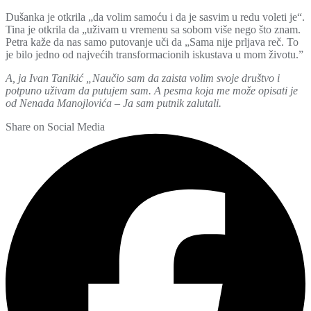
Dušanka je otkrila „da volim samoću i da je sasvim u redu voleti je“.
Tina je otkrila da „uživam u vremenu sa sobom više nego što znam.
Petra kaže da nas samo putovanje uči da „Sama nije prljava reč. To
je bilo jedno od najvećih transformacionih iskustava u mom životu.”
A, ja Ivan Tanikić „Naučio sam da zaista volim svoje društvo i
potpuno uživam da putujem sam.
A pesma koja me može opisati je
od Nenada Manojlovića – Ja sam putnik zalutali.
Share on Social Media