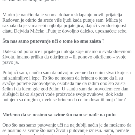
Marko je naučio da je veoma dobar u sklapanju novih prijatelja.
Radovan je otkrio da sreće više ljudi kada putuje sam. Milica je
saznala da je sama sebi najbolja prijateljica, dajući verodostojnost
citatu Dejvida Mičela: „Putujte dovoljno daleko, upoznaćete sebe.
Šta nas samo putovanje uči o tome ko smo zaista
?
Daleko od porodice i prijatelja i uloga koje imamo u svakodnevnom
životu, imamo priliku da otkrijemo – ili ponovo otkrijemo – svoje
pravo ja.
Putujući sam, naučio sam da odvojim vreme da cenim stvari koje su
mi zanimljive i lepe. To što ne moram da brinem o tome da li su
svačije potrebe zadovoljene, oslobađa me da radim ono što zaista
želim i da idem gde god želim. U stanju sam da provedem ceo dan
slušajući kako slapovi vode proizvode svoje zvukove, dok kada
putujem sa drugima, uvek se brinem da će im dosaditi moja ‘tura’.
Možemo da se nosimo sa svime što nam se nađe na putu
Ono što nas samo putovanje uči na najdublji način je da možemo da
se nosimo sa svime što nam život i putovanje iznesu. Sami, nemate