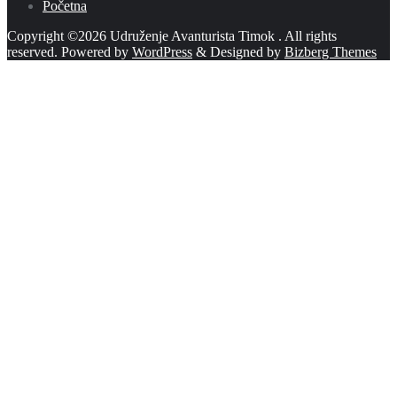
Početna
Copyright ©2026 Udruženje Avanturista Timok . All rights
reserved.
Powered by
WordPress
&
Designed by
Bizberg Themes