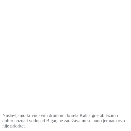
Nastavljamo krivudavim drumom do sela Kalna gde obilazimo
dobro poznati vodopad Bigar, ne zadržavamo se puno jer nam ovo
nije prioritet.