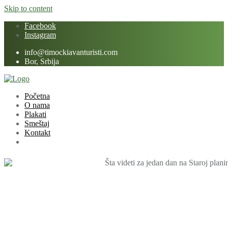
Skip to content
Facebook
Instagram
info@timockiavanturisti.com
Bor, Srbija
Početna
O nama
Plakati
Smeštaj
Kontakt