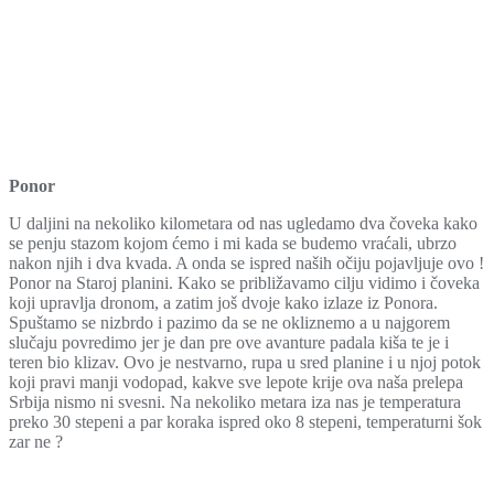
Ponor
U daljini na nekoliko kilometara od nas ugledamo dva čoveka kako
se penju stazom kojom ćemo i mi kada se budemo vraćali, ubrzo
nakon njih i dva kvada. A onda se ispred naših očiju pojavljuje ovo !
Ponor na Staroj planini. Kako se približavamo cilju vidimo i čoveka
koji upravlja dronom, a zatim još dvoje kako izlaze iz Ponora.
Spuštamo se nizbrdo i pazimo da se ne okliznemo a u najgorem
slučaju povredimo jer je dan pre ove avanture padala kiša te je i
teren bio klizav. Ovo je nestvarno, rupa u sred planine i u njoj potok
koji pravi manji vodopad, kakve sve lepote krije ova naša prelepa
Srbija nismo ni svesni. Na nekoliko metara iza nas je temperatura
preko 30 stepeni a par koraka ispred oko 8 stepeni, temperaturni šok
zar ne ?