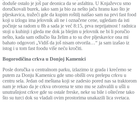
doduše ostalo je još par deonica da se asfaltira. U Knjaževcu smo
doručkovali burek, iako sam ja bio za nešto jaču hranu kao što je
pljeskavica, tražeći gde da kupim roštilj naišao sam na prvi fast food
koji u izlogu ima jelovnik ali ne i označene cene, ugledam da isti
počinje sa radom u 8h a sada je već 8:15, prva neprijatnost ! radnica
stoji u kuhinji i gleda me dok ja blejim u jelovnik ne bi li poručio
nešto, kada sam odlučio šta želim a to su dve pljeskavice ona mi
bahato odgovori „Vidiš da još nisam otvorila…“ ja sam izašao iz
istog i u tom fast foodu više neću kročiti.
Bogorodičina crkva u Donjoj Kamenici
Posle doručka u centralnom parku, izlazimo iz grada i krećemo se
putem za Donju Kamenicu gde smo obišli ovu prelepu crkvu u
centru sela. Jedan od meštana koji se zadesio pored nas sa traktorom
nam je rekao da je crkva otvorena te smo mu se zahvalili u ušli u
unutrašnjost crkve gde su ostale freske, neke su bile i oštećene tako
što su turci dok su vladali ovim prostorima unakazili lica svetaca.