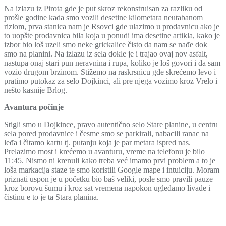
Na izlazu iz Pirota gde je put skroz rekonstruisan za razliku od
prošle godine kada smo vozili desetine kilometara neutabanom
rizlom, prva stanica nam je Rsovci gde ulazimo u prodavnicu ako je
to uopšte prodavnica bila koja u ponudi ima desetine artikla, kako je
izbor bio loš uzeli smo neke grickalice čisto da nam se nađe dok
smo na planini. Na izlazu iz sela dokle je i trajao ovaj nov asfalt,
nastupa onaj stari pun neravnina i rupa, koliko je loš govori i da sam
vozio drugom brzinom. Stižemo na raskrsnicu gde skrećemo levo i
pratimo putokaz za selo Dojkinci, ali pre njega vozimo kroz Vrelo i
nešto kasnije Brlog.
Avantura počinje
Stigli smo u Dojkince, pravo autentično selo Stare planine, u centru
sela pored prodavnice i česme smo se parkirali, nabacili ranac na
leđa i čitamo kartu tj. putanju koja je par metara ispred nas.
Prelazimo most i krećemo u avanturu, vreme na telefonu je bilo
11:45. Nismo ni krenuli kako treba već imamo prvi problem a to je
loša markacija staze te smo koristili Google mape i intuiciju. Moram
priznati uspon je u početku bio baš veliki, posle smo pravili pauze
kroz borovu šumu i kroz sat vremena napokon ugledamo livade i
čistinu e to je ta Stara planina.