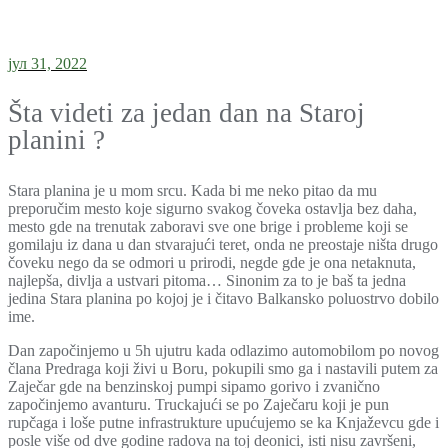
јул 31, 2022
Šta videti za jedan dan na Staroj
planini ?
Stara planina je u mom srcu. Kada bi me neko pitao da mu
preporučim mesto koje sigurno svakog čoveka ostavlja bez daha,
mesto gde na trenutak zaboravi sve one brige i probleme koji se
gomilaju iz dana u dan stvarajući teret, onda ne preostaje ništa drugo
čoveku nego da se odmori u prirodi, negde gde je ona netaknuta,
najlepša, divlja a ustvari pitoma… Sinonim za to je baš ta jedna
jedina Stara planina po kojoj je i čitavo Balkansko poluostrvo dobilo
ime.
Dan započinjemo u 5h ujutru kada odlazimo automobilom po novog
člana Predraga koji živi u Boru, pokupili smo ga i nastavili putem za
Zaječar gde na benzinskoj pumpi sipamo gorivo i zvanično
započinjemo avanturu. Truckajući se po Zaječaru koji je pun
rupčaga i loše putne infrastrukture upućujemo se ka Knjaževcu gde i
posle više od dve godine radova na toj deonici, isti nisu završeni,