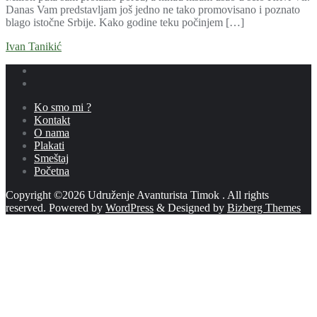
Danas Vam predstavljam još jedno ne tako promovisano i poznato
blago istočne Srbije. Kako godine teku počinjem […]
Ivan Tanikić
Ko smo mi ?
Kontakt
O nama
Plakati
Smeštaj
Početna
Copyright ©2026 Udruženje Avanturista Timok . All rights
reserved.
Powered by
WordPress
&
Designed by
Bizberg Themes