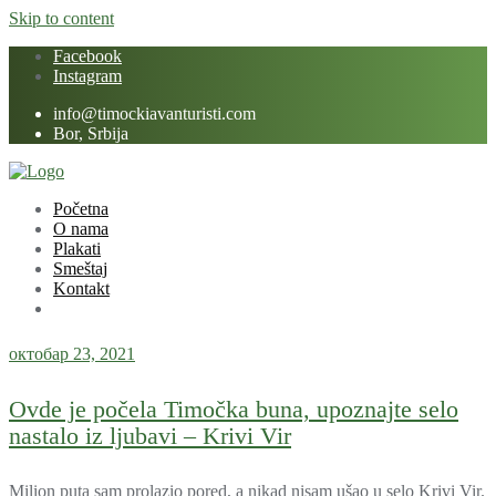
Skip to content
Facebook
Instagram
info@timockiavanturisti.com
Bor, Srbija
Početna
O nama
Plakati
Smeštaj
Kontakt
октобар 23, 2021
Ovde je počela Timočka buna, upoznajte selo
nastalo iz ljubavi – Krivi Vir
Milion puta sam prolazio pored, a nikad nisam ušao u selo Krivi Vir.