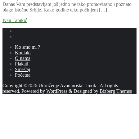
Danas Vam predstavljam još jedno ne tako promovisano i poznato
blago istočne Srbije. Kako godine teku počinjem […]
Ivan Tanikić
Ko smo mi ?
Kontakt
O nama
Plakati
Smeštaj
Početna
Copyright ©2026 Udruženje Avanturista Timok . All rights
reserved.
Powered by
WordPress
&
Designed by
Bizberg Themes