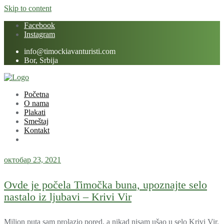
Skip to content
Facebook
Instagram
info@timockiavanturisti.com
Bor, Srbija
Početna
O nama
Plakati
Smeštaj
Kontakt
октобар 23, 2021
Ovde je počela Timočka buna, upoznajte selo
nastalo iz ljubavi – Krivi Vir
Milion puta sam prolazio pored, a nikad nisam ušao u selo Krivi Vir.