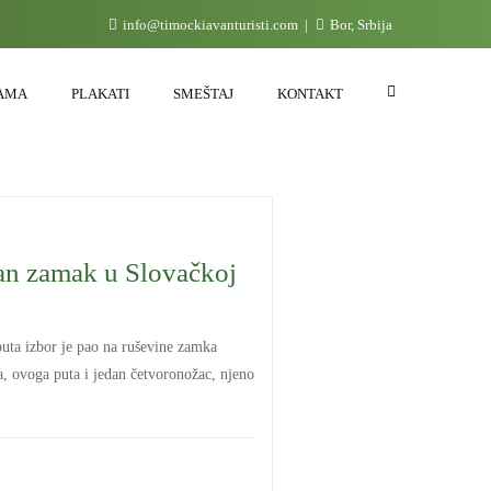
info@timockiavanturisti.com
Bor, Srbija
AMA
PLAKATI
SMEŠTAJ
KONTAKT
dan zamak u Slovačkoj
uta izbor je pao na ruševine zamka
a, ovoga puta i jedan četvoronožac, njeno