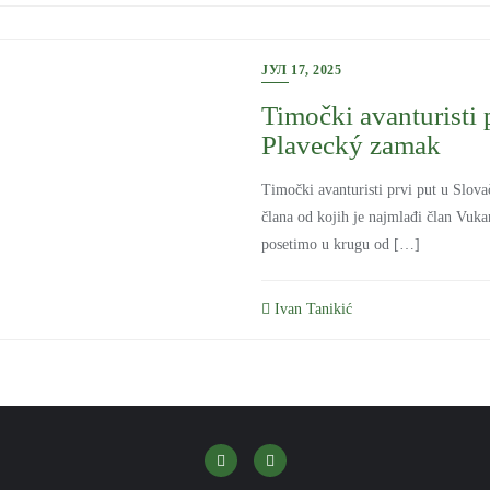
ЈУЛ 17, 2025
Timočki avanturisti 
Plavecký zamak
Timočki avanturisti prvi put u Slovač
člana od kojih je najmlađi član Vukan
posetimo u krugu od […]
Ivan Tanikić