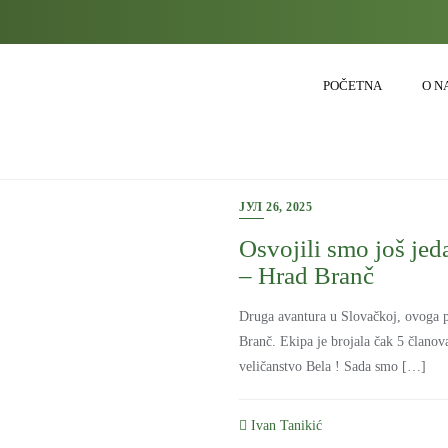
POČETNA
O N
ЈУЛ 26, 2025
Osvojili smo još je
– Hrad Branč
Druga avantura u Slovačkoj, ovoga p
Branč. Ekipa je brojala čak 5 članov
veličanstvo Bela ! Sada smo […]
Ivan Tanikić