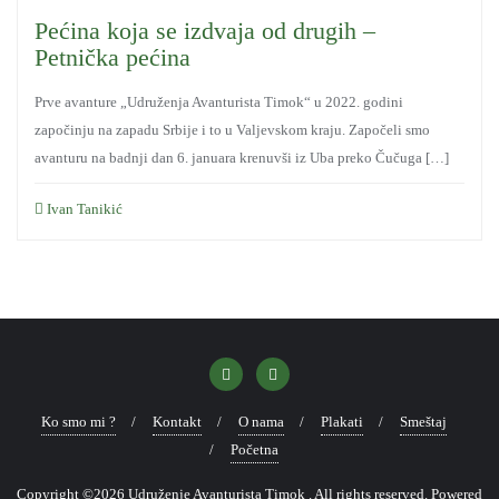
Pećina koja se izdvaja od drugih –
Petnička pećina
Prve avanture „Udruženja Avanturista Timok“ u 2022. godini
započinju na zapadu Srbije i to u Valjevskom kraju. Započeli smo
avanturu na badnji dan 6. januara krenuvši iz Uba preko Čučuga […]
Ivan Tanikić
Ko smo mi ?
Kontakt
O nama
Plakati
Smeštaj
Početna
Copyright ©2026 Udruženje Avanturista Timok . All rights reserved.
Powered