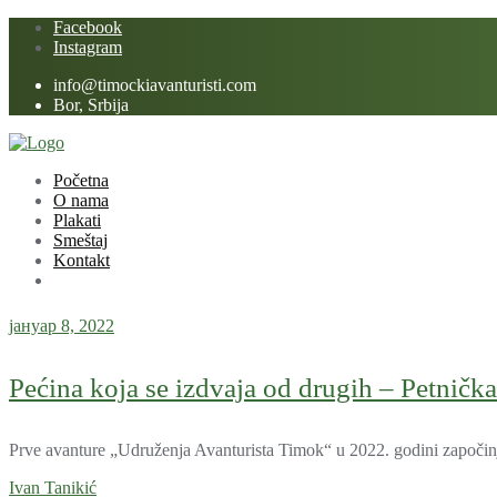
Skip
Facebook
to
Instagram
content
info@timockiavanturisti.com
Bor, Srbija
Početna
O nama
Plakati
Smeštaj
Kontakt
јануар 8, 2022
Pećina koja se izdvaja od drugih – Petničk
Prve avanture „Udruženja Avanturista Timok“ u 2022. godini započinj
Ivan Tanikić