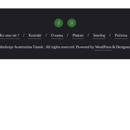
Ko smo mi ?
Kontakt
O nama
Plakati
Smeštaj
Početna
uženje Avanturista Timok . All rights reserved.
Powered by
WordPress
&
Designe