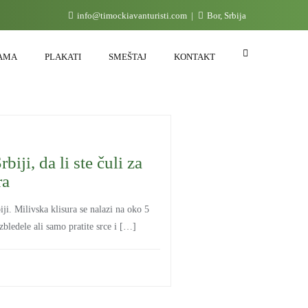
info@timockiavanturisti.com
Bor, Srbija
AMA
PLAKATI
SMEŠTAJ
KONTAKT
biji, da li ste čuli za
ra
iji. Milivska klisura se nalazi na oko 5
bledele ali samo pratite srce i […]