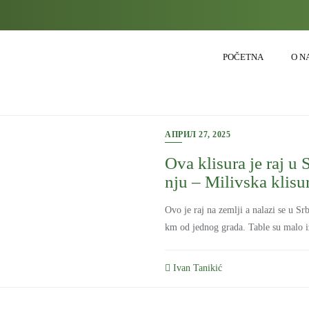
POČETNA
O N
АПРИЛ 27, 2025
Ova klisura je raj u Sr
nju – Milivska klisu
Ovo je raj na zemlji a nalazi se u Srb
km od jednog grada. Table su malo iz
Ivan Tanikić