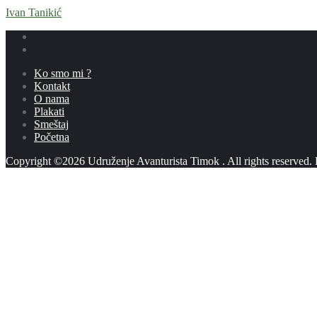
Ivan Tanikić
Ko smo mi ?
Kontakt
O nama
Plakati
Smeštaj
Početna
Copyright ©2026 Udruženje Avanturista Timok . All rights reserved.