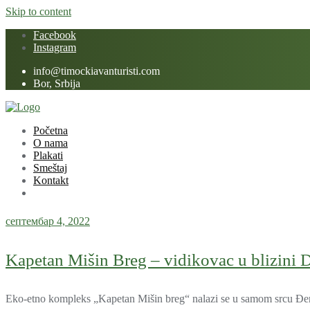
Skip to content
Facebook
Instagram
info@timockiavanturisti.com
Bor, Srbija
Početna
O nama
Plakati
Smeštaj
Kontakt
септембар 4, 2022
Kapetan Mišin Breg – vidikovac u blizini
Eko-etno kompleks „Kapetan Mišin breg“ nalazi se u samom srcu Đerd