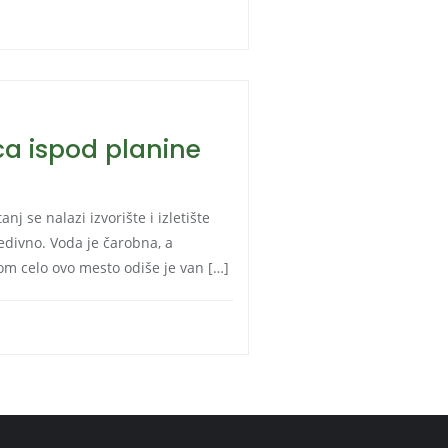
ica ispod planine
j se nalazi izvorište i izletište
edivno. Voda je čarobna, a
om celo ovo mesto odiše je van […]