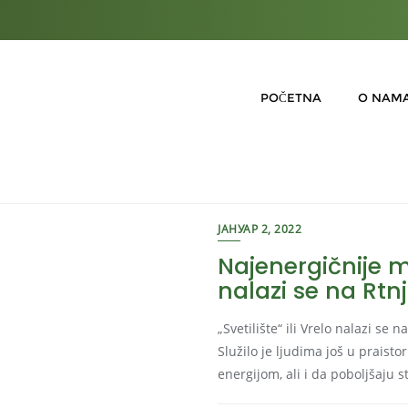
POČETNA
O NAM
ЈАНУАР 2, 2022
Najenergičnije 
nalazi se na Rtn
„Svetilište“ ili Vrelo nalazi s
Služilo je ljudima još u praist
energijom, ali i da poboljšaju 