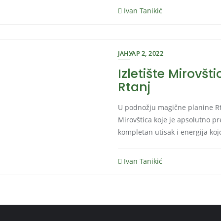
Ivan Tanikić
ЈАНУАР 2, 2022
Izletište Mirovšt
Rtanj
U podnožju magične planine Rtan
Mirovštica koje je apsolutno pr
kompletan utisak i energija koj
Ivan Tanikić