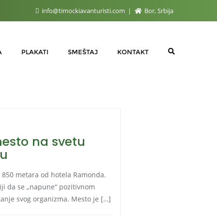
info@timockiavanturisti.com
Bor, Srbija
A
PLAKATI
SMEŠTAJ
KONTAKT
mesto na svetu
ju
e na 850 metara od hotela Ramonda.
oriji da se „napune“ pozitivnom
stanje svog organizma. Mesto je […]