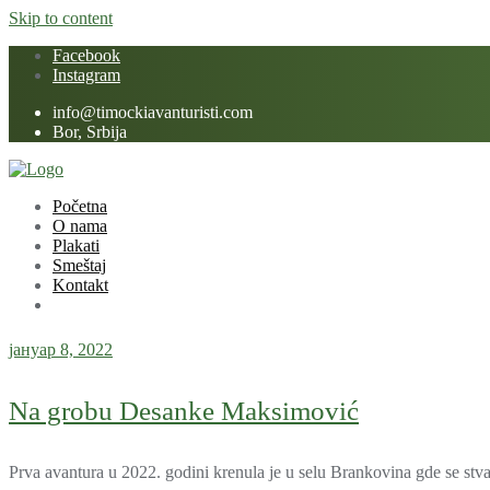
Skip to content
Facebook
Instagram
info@timockiavanturisti.com
Bor, Srbija
Početna
O nama
Plakati
Smeštaj
Kontakt
јануар 8, 2022
Na grobu Desanke Maksimović
Prva avantura u 2022. godini krenula je u selu Brankovina gde se stv