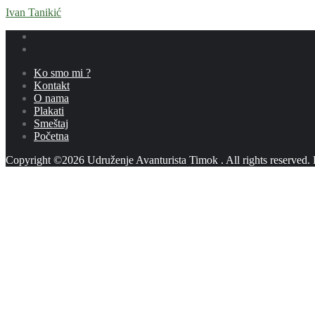
Ivan Tanikić
Ko smo mi ?
Kontakt
O nama
Plakati
Smeštaj
Početna
Copyright ©2026 Udruženje Avanturista Timok . All rights reserved.