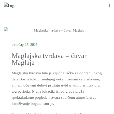
Skip
to
content
октобар 27, 2025
Maglajska tvrđava – čuvar
Maglaja
Maglajska tvrđava bila je ključna tačka za odbranu ovog
dela Bosne tokom srednjeg veka i osmanske vladavine,
a njeni očuvani delovi pružaju uvid u vojnu arhitekturu
tog perioda. Njena lokacija iznad grada pruža
spektakularne poglede i stvara savršenu atmosferu za
istraživanje bogate istorije.