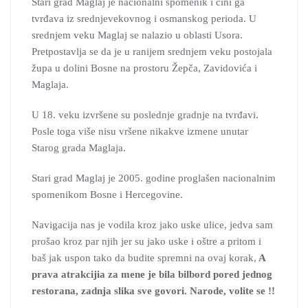
Stari grad Maglaj je nacionalni spomenik i čini ga
tvrđava iz srednjevekovnog i osmanskog perioda. U
srednjem veku Maglaj se nalazio u oblasti Usora.
Pretpostavlja se da je u ranijem srednjem veku postojala
župa u dolini Bosne na prostoru Žepča, Zavidovića i
Maglaja.
U 18. veku izvršene su poslednje gradnje na tvrđavi.
Posle toga više nisu vršene nikakve izmene unutar
Starog grada Maglaja.
Stari grad Maglaj je 2005. godine proglašen nacionalnim
spomenikom Bosne i Hercegovine.
Navigacija nas je vodila kroz jako uske ulice, jedva sam
prošao kroz par njih jer su jako uske i oštre a pritom i
baš jak uspon tako da budite spremni na ovaj korak,
A
prava atrakcijia za mene je bila bilbord pored jednog
restorana, zadnja slika sve govori. Narode, volite se !!