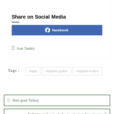
Share on Social Media
facebook
Ivan Tanikić
Tags :
maglaj
maglajska gradina
maglajska tvrdjava
Кретање
чланка
Stari grad Tešanj